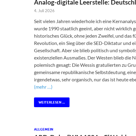
Analog-digitale Leerstelle: Deutsc
4. Juli 2026
Seit vielen Jahren wiederhole ich eine Kernanal
wurde 1990 staatlich geeint, aber nicht wirklic
historisches Glück, ohne jeden Zweifel, und das f
Revolution, ein Sieg über die SED-Diktatur und ei
Gesellschaft. Aber sie blieb politisch und symbo
existenziellen Ausmaßes. Der Westen blieb die
polemisch gesagt: Die Wessis gratulierten zu Gr
gemeinsame republikanische Selbstdeutung, eine 
irgendetwas, sehr organisch, nur das ist heute e
(mehr …)
WEITERLESEN ...
ALLGEMEIN