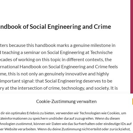
andbook of Social Engineering and Crime
apters because this handbook marks a genuine milestone in
d teaching a seminar on Social Engineering at Technische
des of working on this topic in different contexts, the
ernational Handbook on Social Engineering and Crime feels
 me, this is not only an genuinely innovative and highly
 important signal: that Social Engineering deserves to be
ry at the intersection of crime, technology, and society. It is
 extremely excited about.
Cookie-Zustimmung verwalten
ease read the Call for Chapters. Feel free to forward the
dir ein optimales Erlebnis zu bieten, verwenden wir Technologien wie Cookies, um
ve any questions, please contact me!
äteinformationen zu speichern und/oder darauf zuzugreifen. Wenn du diesen
hnologien zustimmst, können wir Daten wie das Surfverhalten oder eindeutige IDs auf
ser Website verarbeiten. Wenn du deine Zustimmung nicht erteilst oder zurückziehst,