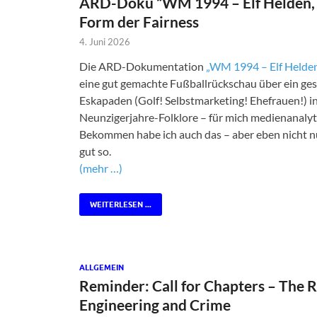
ARD-Doku “WM 1994 – Elf Helden, e
Form der Fairness
4. Juni 2026
Die ARD-Dokumentation
„WM 1994 – Elf Helden
eine gut gemachte Fußballrückschau über ein gesc
Eskapaden (Golf! Selbstmarketing! Ehefrauen!) i
Neunzigerjahre-Folklore – für mich medienanalytis
Bekommen habe ich auch das – aber eben nicht nur.
gut so.
(mehr …)
WEITERLESEN ...
ALLGEMEIN
Reminder: Call for Chapters – The 
Engineering and Crime