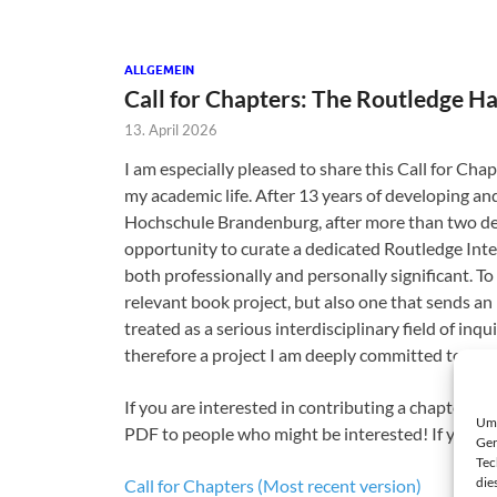
ALLGEMEIN
Call for Chapters: The Routledge H
13. April 2026
I am especially pleased to share this Call for Ch
my academic life. After 13 years of developing an
Hochschule Brandenburg, after more than two deca
opportunity to curate a dedicated Routledge Int
both professionally and personally significant. To
relevant book project, but also one that sends an
treated as a serious interdisciplinary field of inqui
therefore a project I am deeply committed to and
If you are interested in contributing a chapter, pl
Um 
PDF to people who might be interested! If you ha
Ger
Tec
die
Call for Chapters (Most recent version)