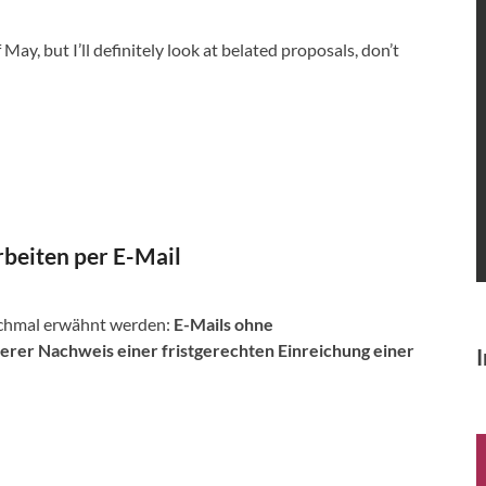
f May, but I’ll definitely look at belated proposals, don’t
beiten per E-Mail
ochmal erwähnt werden:
E-Mails ohne
herer Nachweis einer fristgerechten Einreichung einer
I