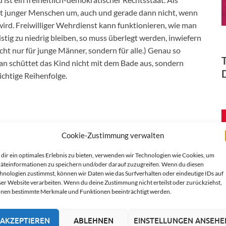
heit junger Menschen um, auch und gerade dann nicht, wenn
ird. Freiwilliger Wehrdienst kann funktionieren, wie man
ristig zu niedrig bleiben, so muss überlegt werden, inwiefern
icht nur für junge Männer, sondern für alle.) Genau so
Man schüttet das Kind nicht mit dem Bade aus, sondern
ichtige Reihenfolge.
Cookie-Zustimmung verwalten
dir ein optimales Erlebnis zu bieten, verwenden wir Technologien wie Cookies, um
äteinformationen zu speichern und/oder darauf zuzugreifen. Wenn du diesen
hnologien zustimmst, können wir Daten wie das Surfverhalten oder eindeutige IDs auf
ser Website verarbeiten. Wenn du deine Zustimmung nicht erteilst oder zurückziehst,
nen bestimmte Merkmale und Funktionen beeinträchtigt werden.
AKZEPTIEREN
ABLEHNEN
EINSTELLUNGEN ANSEHE