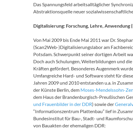
Das Spannungsfeld arbeitsalltäglicher Synchronizi
Abstraktionsquelle neuer sozialwissenschaftlic
Digitalisierung: Forschung, Lehre, Anwendung 
Von Mai 2009 bis Ende Mai 2011 war Dr. Stephan
(Scan2Web-)Digitalisierungslabor am Fachberei
Potsdam. Schwerpunkt seiner dortigen Arbeit war
Doch auch Schulungen, Weiterbildungen und die
Kräften gefördert. Besonderes Augenmerk wurde a
Umfangreiche Hard- und Software steht für diese
Jahren 2009 und 2010 entstanden u.a. in Zusam
der Künste Berlin, dem
Moses-Mendelssohn-Zent
dem Haus der Brandenburgisch-Preußischen Ges
und Frauenbilder in der DDR
) sowie der
Generalv
“Informationszentrum Plattenbau” lief in Zusa
Bundesinstitut für Bau-, Stadt- und Raumforschun
von Bauakten der ehemaligen DDR: