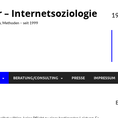
– Internetsoziologie
19
n, Methoden – seit 1999
BERATUNG/CONSULTING
PRESSE
IMPRESSUM
 selbst wählen, keine Pflicht zu einer bestimmten Leistung. Es