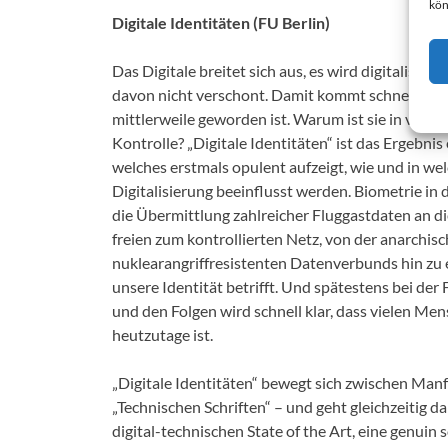
kön
Digitale Identitäten (FU Berlin)
Das Digitale breitet sich aus, es wird digitalisiert,
davon nicht verschont. Damit kommt schnell die ü
mittlerweile geworden ist. Warum ist sie in viel
Kontrolle? „Digitale Identitäten“ ist das Ergebni
welches erstmals opulent aufzeigt, wie und in we
Digitalisierung beeinflusst werden. Biometrie i
die Übermittlung zahlreicher Fluggastdaten an di
freien zum kontrollierten Netz, von der anarchis
nuklearangriffresistenten Datenverbunds hin zu ei
unsere Identität betrifft. Und spätestens bei de
und den Folgen wird schnell klar, dass vielen Mens
heutzutage ist.
„Digitale Identitäten“ bewegt sich zwischen Manf
„Technischen Schriften“ – und geht gleichzeitig
digital-technischen State of the Art, eine genuin