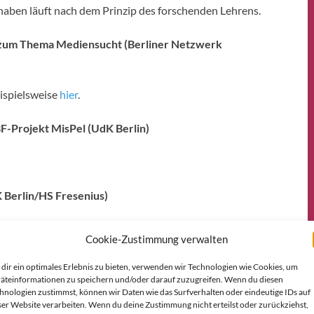
haben läuft nach dem Prinzip des forschenden Lehrens.
 zum Thema Mediensucht (Berliner Netzwerk
ispielsweise
hier
.
F-Projekt MisPel (UdK Berlin)
Berlin/HS Fresenius)
alyse der Digitalisierung unserer Gesellschaft.
Cookie-Zustimmung verwalten
dir ein optimales Erlebnis zu bieten, verwenden wir Technologien wie Cookies, um
äteinformationen zu speichern und/oder darauf zuzugreifen. Wenn du diesen
hnologien zustimmst, können wir Daten wie das Surfverhalten oder eindeutige IDs auf
ser Website verarbeiten. Wenn du deine Zustimmung nicht erteilst oder zurückziehst,