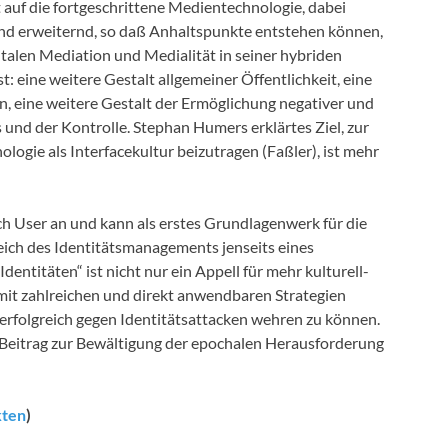
 auf die fortgeschrittene Medientechnologie, dabei
d erweiternd, so daß Anhaltspunkte entstehen können,
talen Mediation und Medialität in seiner hybriden
t: eine weitere Gestalt allgemeiner Öffentlichkeit, eine
ln, eine weitere Gestalt der Ermöglichung negativer und
s und der Kontrolle. Stephan Humers erklärtes Ziel, zur
ogie als Interfacekultur beizutragen (Faßler), ist mehr
ch User an und kann als erstes Grundlagenwerk für die
ich des Identitätsmanagements jenseits eines
Identitäten“ ist nicht nur ein Appell für mehr kulturell-
mit zahlreichen und direkt anwendbaren Strategien
 erfolgreich gegen Identitätsattacken wehren zu können.
 Beitrag zur Bewältigung der epochalen Herausforderung
kten
)