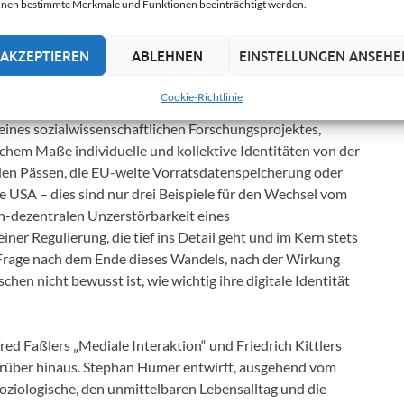
nen bestimmte Merkmale und Funktionen beeinträchtigt werden.
AKZEPTIEREN
ABLEHNEN
EINSTELLUNGEN ANSEHE
 was digitalisierbar ist – auch die eigene Identität bleibt
bergeordnete Frage auf, wie digital unsere Identität
Cookie-Richtlinie
en Bereichen überhaupt digital geworden? Und wer hat die
s eines sozialwissenschaftlichen Forschungsprojektes,
lchem Maße individuelle und kollektive Identitäten von der
n den Pässen, die EU-weite Vorratsdatenspeicherung oder
e USA – dies sind nur drei Beispiele für den Wechsel vom
ch-dezentralen Unzerstörbarkeit eines
ner Regulierung, die tief ins Detail geht und im Kern stets
r Frage nach dem Ende dieses Wandels, nach der Wirkung
chen nicht bewusst ist, wie wichtig ihre digitale Identität
red Faßlers „Mediale Interaktion“ und Friedrich Kittlers
 darüber hinaus. Stephan Humer entwirft, ausgehend vom
 soziologische, den unmittelbaren Lebensalltag und die