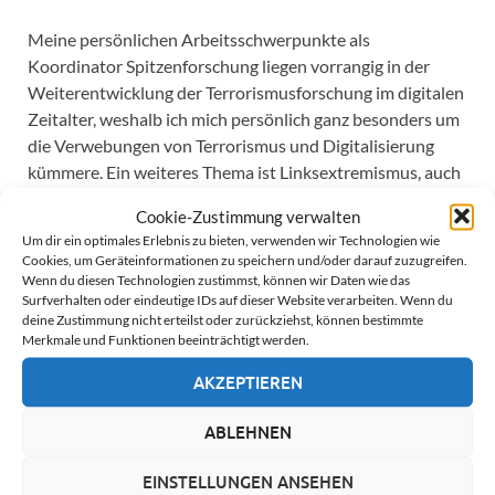
Meine persönlichen Arbeitsschwerpunkte als
Koordinator Spitzenforschung liegen vorrangig in der
Weiterentwicklung der Terrorismusforschung im digitalen
Zeitalter, weshalb ich mich persönlich ganz besonders um
die Verwebungen von Terrorismus und Digitalisierung
kümmere. Ein weiteres Thema ist Linksextremismus, auch
hier vorrangig im digitalen Bereich. Zudem betreue ich
Cookie-Zustimmung verwalten
unsere assoziierte Mitgliedschaft im
Um dir ein optimales Erlebnis zu bieten, verwenden wir Technologien wie
Spitzenforschungscluster Islamistischer Extremismus –
Cookies, um Geräteinformationen zu speichern und/oder darauf zuzugreifen.
Verbundprojekt MOTRA
.
Wenn du diesen Technologien zustimmst, können wir Daten wie das
Surfverhalten oder eindeutige IDs auf dieser Website verarbeiten. Wenn du
deine Zustimmung nicht erteilst oder zurückziehst, können bestimmte
Von 2013 bis 2021 agierte ich zudem als
Merkmale und Funktionen beeinträchtigt werden.
Gründungsvorsitzender des NTF.
AKZEPTIEREN
Mitgliedsantrag
ABLEHNEN
EINSTELLUNGEN ANSEHEN