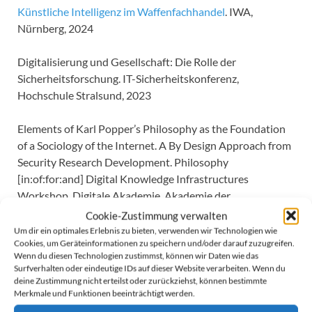
Künstliche Intelligenz im Waffenfachhandel
. IWA,
Nürnberg, 2024
Digitalisierung und Gesellschaft: Die Rolle der
Sicherheitsforschung. IT-Sicherheitskonferenz,
Hochschule Stralsund, 2023
Elements of Karl Popper’s Philosophy as the Foundation
of a Sociology of the Internet. A By Design Approach from
Security Research Development. Philosophy
[in:of:for:and] Digital Knowledge Infrastructures
Workshop, Digitale Akademie, Akademie der
Wissenschaften und der Literatur Mainz, 2023
Cookie-Zustimmung verwalten
Um dir ein optimales Erlebnis zu bieten, verwenden wir Technologien wie
Cookies, um Geräteinformationen zu speichern und/oder darauf zuzugreifen.
Elemente der Philosophie Karl Poppers als Fundament
Wenn du diesen Technologien zustimmst, können wir Daten wie das
einer Soziologie des Internets.
Universität Klagenfurt,
Surfverhalten oder eindeutige IDs auf dieser Website verarbeiten. Wenn du
2023
deine Zustimmung nicht erteilst oder zurückziehst, können bestimmte
Merkmale und Funktionen beeinträchtigt werden.