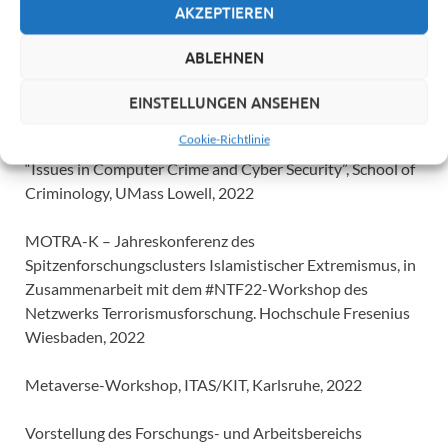
MOTRA-K – Jahreskonferenz des
AKZEPTIEREN
Spitzenforschungsclusters Islamistischer Extremismus, in
Zusammenarbeit mit dem #NTF23-Workshop des
ABLEHNEN
Netzwerks Terrorismusforschung. Hochschule Fresenius
Wiesbaden, 2023
EINSTELLUNGEN ANSEHEN
Cookie-Richtlinie
Internet Sociology and Security Research. Guest lecture in
“Issues in Computer Crime and Cyber Security”, School of
Criminology, UMass Lowell, 2022
MOTRA-K – Jahreskonferenz des
Spitzenforschungsclusters Islamistischer Extremismus, in
Zusammenarbeit mit dem #NTF22-Workshop des
Netzwerks Terrorismusforschung. Hochschule Fresenius
Wiesbaden, 2022
Metaverse-Workshop, ITAS/KIT, Karlsruhe, 2022
Vorstellung des Forschungs- und Arbeitsbereichs