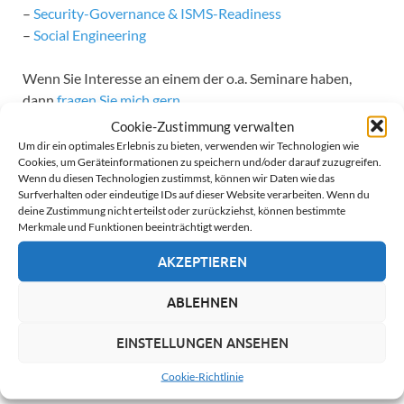
–
Security-Governance & ISMS-Readiness
–
Social Engineering
Wenn Sie Interesse an einem der o.a. Seminare haben,
dann
fragen Sie mich gern
.
Cookie-Zustimmung verwalten
Seminar offers for external
Um dir ein optimales Erlebnis zu bieten, verwenden wir Technologien wie
Cookies, um Geräteinformationen zu speichern und/oder darauf zuzugreifen.
Wenn du diesen Technologien zustimmst, können wir Daten wie das
partners
Surfverhalten oder eindeutige IDs auf dieser Website verarbeiten. Wenn du
deine Zustimmung nicht erteilst oder zurückziehst, können bestimmte
Merkmale und Funktionen beeinträchtigt werden.
Note: I currently offer the following seminars:
AKZEPTIEREN
– Internet Sociology: Digitization and Society
ABLEHNEN
– Security-Governance & ISMS-Readiness
– Social Engineering
EINSTELLUNGEN ANSEHEN
If you are interested in one of my seminars,
please ask me
.
Cookie-Richtlinie