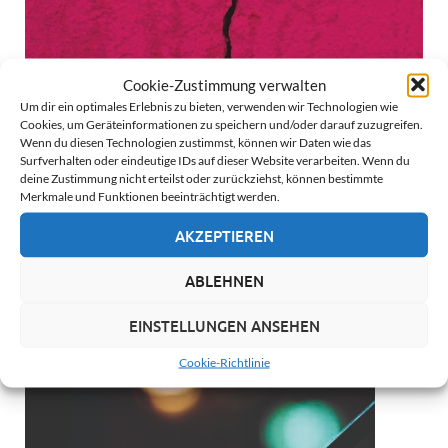
Cookie-Zustimmung verwalten
Um dir ein optimales Erlebnis zu bieten, verwenden wir Technologien wie
Cookies, um Geräteinformationen zu speichern und/oder darauf zuzugreifen.
Wenn du diesen Technologien zustimmst, können wir Daten wie das
Surfverhalten oder eindeutige IDs auf dieser Website verarbeiten. Wenn du
deine Zustimmung nicht erteilst oder zurückziehst, können bestimmte
The International Handbook of Online
Merkmale und Funktionen beeinträchtigt werden.
Deviance
AKZEPTIEREN
ABLEHNEN
EINSTELLUNGEN ANSEHEN
Cookie-Richtlinie