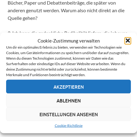
Bücher, Paper und Debattenbeiträge, die später von
anderen genutzt werden. Warum also nicht direkt an die
Quelle gehen?
3. Ich kann die gedankliche Radikalität liefern, die inhouse
oft fehlt. Warum? Weil ich nur dem Projekt verpflichtet
Cookie-Zustimmung verwalten
Um dir ein optimales Erlebnis zu bieten, verwenden wir Technologien wie
bin – nicht dem Vorstand, den Inhabern oder den
Cookies, um Geräteinformationen zu speichern und/oder darauf zuzugreifen.
Geldgebern. Ich urteile hart, aber fair. Immer.
Wenn du diesen Technologien zustimmst, können wir Daten wie das
Surfverhalten oder eindeutige IDs auf dieser Website verarbeiten. Wenn du
deine Zustimmung nicht erteilst oder zurückziehst, können bestimmte
Wenn Sie in einem Projekt gerade „zu viele Meinungen, zu
Merkmale und Funktionen beeinträchtigt werden.
wenig Evidenz“ erleben: Schreiben Sie mir. Ich sage Ihnen
schnell und direkt, ob und wie ich helfen kann. Ich bin
AKZEPTIEREN
offen für Austausch mit Herstellern, Integratoren,
ABLEHNEN
Behörden und Forschungsteams – besonders dort, wo
Methoden, Daten und Entscheidungspraxis sauber
EINSTELLUNGEN ANSEHEN
zusammengebracht werden müssen.
Cookie-Richtlinie