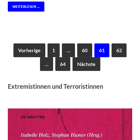
WEITERLESEN ...
Vorherige
1
…
60
61
62
…
64
Nächste
Extremistinnen und Terroristinnen