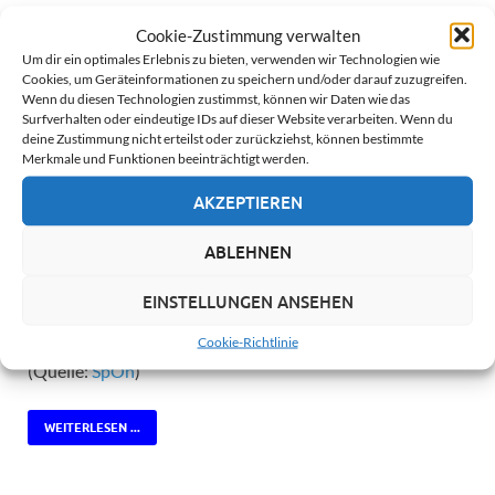
19. März 2008
Cookie-Zustimmung verwalten
Erneut greift Karlsruhe ein: die
Vorratsdatenspeicherung
Um dir ein optimales Erlebnis zu bieten, verwenden wir Technologien wie
Cookies, um Geräteinformationen zu speichern und/oder darauf zuzugreifen.
wird vorläufig etwas gestutzt
. Und wieder klingt ein Teil
Wenn du diesen Technologien zustimmst, können wir Daten wie das
der Begründung wohlvertraut:
Surfverhalten oder eindeutige IDs auf dieser Website verarbeiten. Wenn du
deine Zustimmung nicht erteilst oder zurückziehst, können bestimmte
“In dem Verkehrsdatenabruf selbst liegt ein schwerwiegender
Merkmale und Funktionen beeinträchtigt werden.
und nicht mehr rückgängig zu machender Eingriff in das
AKZEPTIEREN
Grundrecht aus Art. 10 Abs. 1 GG (Schutz des
Telekommunikationsgeheimnisses). Ein solcher Datenabruf
ABLEHNEN
ermöglicht es, weitreichende Erkenntnisse über das
Kommunikationsverhalten und die sozialen Kontakte des
EINSTELLUNGEN ANSEHEN
Betroffenen zu erlangen.”
Cookie-Richtlinie
(Quelle:
SpOn
)
WEITERLESEN ...