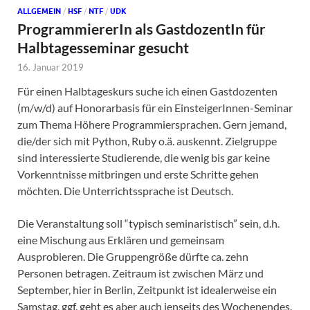
ALLGEMEIN
/
HSF
/
NTF
/
UDK
ProgrammiererIn als GastdozentIn für
Halbtagesseminar gesucht
16. Januar 2019
Für einen Halbtageskurs suche ich einen Gastdozenten
(m/w/d) auf Honorarbasis für ein EinsteigerInnen-Seminar
zum Thema Höhere Programmiersprachen. Gern jemand,
die/der sich mit Python, Ruby o.ä. auskennt. Zielgruppe
sind interessierte Studierende, die wenig bis gar keine
Vorkenntnisse mitbringen und erste Schritte gehen
möchten. Die Unterrichtssprache ist Deutsch.
Die Veranstaltung soll “typisch seminaristisch” sein, d.h.
eine Mischung aus Erklären und gemeinsam
Ausprobieren. Die Gruppengröße dürfte ca. zehn
Personen betragen. Zeitraum ist zwischen März und
September, hier in Berlin, Zeitpunkt ist idealerweise ein
Samstag, ggf. geht es aber auch jenseits des Wochenendes.