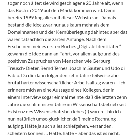
sogar noch älter: sie wird geschlagene 20 Jahre alt, wenn
das Buch in 2019 auf den Markt kommen wird. Denn
bereits 1999 fing alles mit dieser Website an. Damals
bestand die Idee zwar nur aus kaum mehr als dem
Domainnamen und der Kernüberlegung dahinter, aber das
waren tatsächlich die zarten Anfänge. Nach dem
Erscheinen meines ersten Buches „Digitale Identitäten“
gewann die Idee dann an Fahrt, vor allem aufgrund des
positiven Zuspruches von Menschen wie Gerburg
Treusch-Dieter, Bernd Ternes, Joachim Sauter und Udo di
Fabio. Da die dann folgenden zehn Jahre teilweise aber
brutal harter wissenschaftlicher Arbeitsalltag waren – ich
erinnere mich an eine Aussage eines Kollegen, der in
einem Interview sogar einmal meinte, daß die letzten zehn
Jahre die schlimmsten Jahre im Wissenschaftsbetrieb seit
Existenz des Wissenschaftsbetriebes (!) waren -, bin ich
nun natürlich umso glücklicher, daß meine Rechnung
aufging. Hätte ja auch alles schiefgehen, versanden,
scheitern können … Hätte, hätte – aber das ist es nicht.