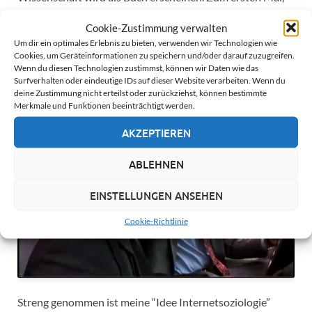
auf 500 Seiten, ganzheitlich von Geschichte über Theorie
Cookie-Zustimmung verwalten
und Methodik bis Praxis. Der Weg zu diesem Buch
Um dir ein optimales Erlebnis zu bieten, verwenden wir Technologien wie
dauerte satte zehn Jahre, weshalb mein erster Gedanke
Cookies, um Geräteinformationen zu speichern und/oder darauf zuzugreifen.
nach der Unterschrift unter dem erfreulich schnell
Wenn du diesen Technologien zustimmst, können wir Daten wie das
ausgehandelten Vertrag mit dem renommierten
Surfverhalten oder eindeutige IDs auf dieser Website verarbeiten. Wenn du
deine Zustimmung nicht erteilst oder zurückziehst, können bestimmte
Wissenschaftsverlag De Gruyter ungefähr so aussah:
Merkmale und Funktionen beeinträchtigt werden.
AKZEPTIEREN
ABLEHNEN
Klicke hier, um Marketing-Cookies zu
EINSTELLUNGEN ANSEHEN
akzeptieren und diesen Inhalt zu
aktivieren
Cookie-Richtlinie
Streng genommen ist meine “Idee Internetsoziologie”