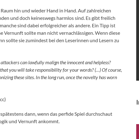
 Raum hin und wieder Hand in Hand. Auf zahlreichen
den und doch keineswegs harmlos sind. Es gibt freilich
anche sind dabei erfolgreicher als andere. Ein Tipp ist
ne Vernunft sollte man nicht vernachlässigen. Wenn diese
nn sollte sie zumindest bei den Leserinnen und Lesern zu
ttackers can lawfully malign the innocent and helpless?
at you will take responsibility for your words? (…) Of course,
zing these sites. In the long run, once the novelty has worn
cc)
I
pätestens dann, wenn das perfide Spiel durchschaut
 Logik und Vernunft ankommt.