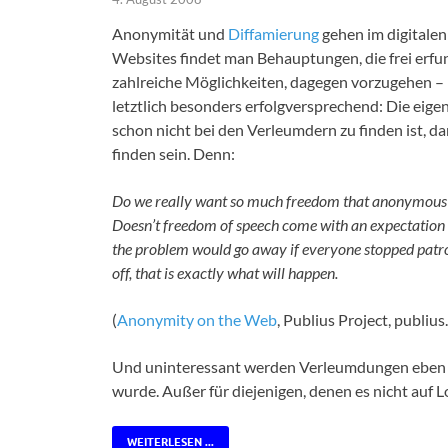
Anonymität und
Diffamierung
gehen im digitalen
Websites findet man Behauptungen, die frei erfun
zahlreiche Möglichkeiten, dagegen vorzugehen – m
letztlich besonders erfolgversprechend: Die eige
schon nicht bei den Verleumdern zu finden ist, da
finden sein. Denn:
Do we really want so much freedom that anonymous a
Doesn’t freedom of speech come with an expectation th
the problem would go away if everyone stopped patroni
off, that is exactly what will happen.
(
Anonymity on the Web
, Publius Project, publius.
Und uninteressant werden Verleumdungen eben s
wurde. Außer für diejenigen, denen es nicht auf
WEITERLESEN ...