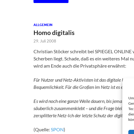
ALLGEMEIN
Homo digitalis
29. Juli 2008
Christian Stöcker schreibt bei SPIEGEL ONLINE vo
Scherben liegt. Schade, daß es ein weiteres Mal n
wird am Ende auch die Privatsphäre erwähnt:
Für Nutzer und Netz-Aktivisten ist das digitale Ich e
Bequemlichkeit. Für die Großen im Netz ist es eine Fr
Um 
Es wird noch eine ganze Weile dauern, bis jemand di
Ger
säuberlich zusammenklebt – und die Frage bleibt, ob 
Tec
die
zersplitterte Netz-Ich der letzte Schutz der digitalen P
kön
(Quelle:
SPON
)