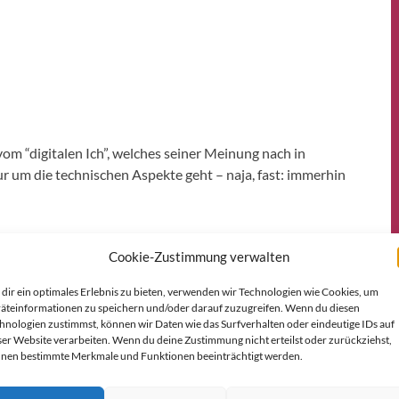
m “digitalen Ich”, welches seiner Meinung nach in
ur um die technischen Aspekte geht – naja, fast: immerhin
ine Frage von Vertrauen, Ordnung, Ehrlichkeit und
Cookie-Zustimmung verwalten
age des Geldes.
dir ein optimales Erlebnis zu bieten, verwenden wir Technologien wie Cookies, um
e Scherben des zerbrochenen Spiegels einsammelt und
äteinformationen zu speichern und/oder darauf zuzugreifen. Wenn du diesen
man sich das wirklich wünschen soll. Oder ob das chaotische,
hnologien zustimmst, können wir Daten wie das Surfverhalten oder eindeutige IDs auf
ser Website verarbeiten. Wenn du deine Zustimmung nicht erteilst oder zurückziehst,
rivatsphäre ist, der uns noch bleibt.
nen bestimmte Merkmale und Funktionen beeinträchtigt werden.