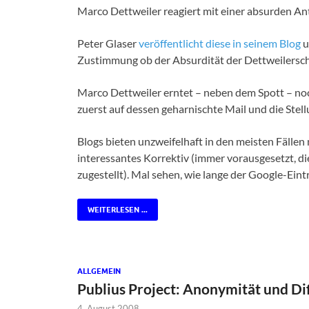
Marco Dettweiler reagiert mit einer absurden An
Peter Glaser
veröffentlicht diese in seinem Blog
u
Zustimmung ob der Absurdität der Dettweilersc
Marco Dettweiler erntet – neben dem Spott – no
zuerst auf dessen geharnischte Mail und die Ste
Blogs bieten unzweifelhaft in den meisten Fällen n
interessantes Korrektiv (immer vorausgesetzt, d
zugestellt). Mal sehen, wie lange der Google-Eintr
WEITERLESEN ...
ALLGEMEIN
Publius Project: Anonymität und D
4. August 2008