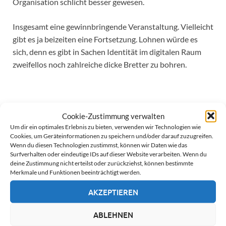
Organisation schlicht besser gewesen.
Insgesamt eine gewinnbringende Veranstaltung. Vielleicht
gibt es ja beizeiten eine Fortsetzung. Lohnen würde es
sich, denn es gibt in Sachen Identität im digitalen Raum
zweifellos noch zahlreiche dicke Bretter zu bohren.
Extremistinnen und Terroristinnen
Cookie-Zustimmung verwalten
Um dir ein optimales Erlebnis zu bieten, verwenden wir Technologien wie
Cookies, um Geräteinformationen zu speichern und/oder darauf zuzugreifen.
Wenn du diesen Technologien zustimmst, können wir Daten wie das
Surfverhalten oder eindeutige IDs auf dieser Website verarbeiten. Wenn du
deine Zustimmung nicht erteilst oder zurückziehst, können bestimmte
Merkmale und Funktionen beeinträchtigt werden.
AKZEPTIEREN
ABLEHNEN