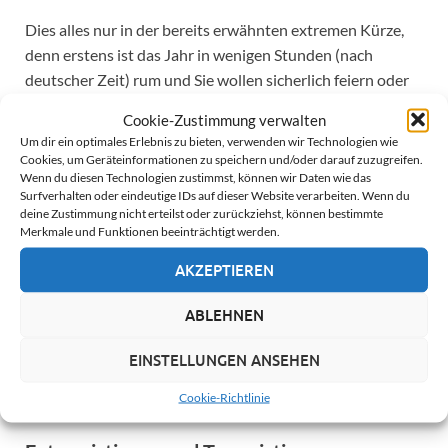
Dies alles nur in der bereits erwähnten extremen Kürze,
denn erstens ist das Jahr in wenigen Stunden (nach
deutscher Zeit) rum und Sie wollen sicherlich feiern oder
auch einfach etwas entspannen, aber sicherlich nicht
Cookie-Zustimmung verwalten
ausschweifende Geschichten über meine Arbeit lesen, und
Um dir ein optimales Erlebnis zu bieten, verwenden wir Technologien wie
zweitens bereite ich mich jetzt auch auf den
Cookies, um Geräteinformationen zu speichern und/oder darauf zuzugreifen.
Wenn du diesen Technologien zustimmst, können wir Daten wie das
Jahreswechsel vor, ganz privat. Ich danke Ihnen für Ihr
Surfverhalten oder eindeutige IDs auf dieser Website verarbeiten. Wenn du
Interesse an unserer und meiner Arbeit, für die
deine Zustimmung nicht erteilst oder zurückziehst, können bestimmte
zahlreichen Websitebesuche und, sofern erfolgt, für die
Merkmale und Funktionen beeinträchtigt werden.
gute Kommunikation sowie all die positiven Erlebnisse
AKZEPTIEREN
mit Ihnen in 2021! Kommen Sie gut ins neue Jahr, lassen
Sie es krachen, wenn Sie mögen – wir sehen uns dann in
ABLEHNEN
2022. Bleiben Sie so gesund wie möglich! Angenehmen
Silvesterabend!
EINSTELLUNGEN ANSEHEN
Cookie-Richtlinie