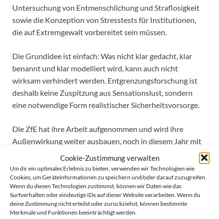
Untersuchung von Entmenschlichung und Straflosigkeit
sowie die Konzeption von Stresstests für Institutionen,
die auf Extremgewalt vorbereitet sein müssen.
Die Grundidee ist einfach: Was nicht klar gedacht, klar
benannt und klar modelliert wird, kann auch nicht
wirksam verhindert werden. Entgrenzungsforschung ist
deshalb keine Zuspitzung aus Sensationslust, sondern
eine notwendige Form realistischer Sicherheitsvorsorge.
Die ZfE hat ihre Arbeit aufgenommen und wird ihre
Außenwirkung weiter ausbauen, noch in diesem Jahr mit
ersten Ergebnissen.
Cookie-Zustimmung verwalten
Um dir ein optimales Erlebnis zu bieten, verwenden wir Technologien wie
Cookies, um Geräteinformationen zu speichern und/oder darauf zuzugreifen.
Wenn du diesen Technologien zustimmst, können wir Daten wie das
Surfverhalten oder eindeutige IDs auf dieser Website verarbeiten. Wenn du
Extremistinnen und Terroristinnen
deine Zustimmung nicht erteilst oder zurückziehst, können bestimmte
Merkmale und Funktionen beeinträchtigt werden.