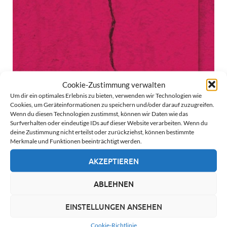
Cookie-Zustimmung verwalten
Um dir ein optimales Erlebnis zu bieten, verwenden wir Technologien wie
Cookies, um Geräteinformationen zu speichern und/oder darauf zuzugreifen.
Wenn du diesen Technologien zustimmst, können wir Daten wie das
Surfverhalten oder eindeutige IDs auf dieser Website verarbeiten. Wenn du
deine Zustimmung nicht erteilst oder zurückziehst, können bestimmte
Merkmale und Funktionen beeinträchtigt werden.
AKZEPTIEREN
The International Handbook of Online
ABLEHNEN
Deviance
EINSTELLUNGEN ANSEHEN
Cookie-Richtlinie