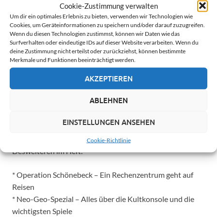
Cookie-Zustimmung verwalten
Doch 1987 wird langsam alles anders, das
Um dir ein optimales Erlebnis zu bieten, verwenden wir Technologien wie
Traditionsunternehmen Sinclair verkauft seine
Cookies, um Geräteinformationen zu speichern und/oder darauf zuzugreifen.
Computersparte an den Erzkonkurrenten Amstrad, der
Wenn du diesen Technologien zustimmst, können wir Daten wie das
nun den Spectrum in neuen Varianten und unvertraut
Surfverhalten oder eindeutige IDs auf dieser Website verarbeiten. Wenn du
deine Zustimmung nicht erteilst oder zurückziehst, können bestimmte
aussehenden Formen auf den Markt bringt. Die neuen
Merkmale und Funktionen beeinträchtigt werden.
Homecomputer von Atari und Commodore sind mit 16-
AKZEPTIEREN
Bit-Prozessoren ausgestattet und kommen langsam in
preisliche Regionen, die sie für jedermann interessant
ABLEHNEN
machen und die Zeit in der einer allein in seinem
Hobbykeller einen Millionenseller programmieren kann
EINSTELLUNGEN ANSEHEN
scheinen endgültig vorbei.
Cookie-Richtlinie
Desweiteren im Heft:
* Operation Schönebeck – Ein Rechenzentrum geht auf
Reisen
* Neo-Geo-Spezial – Alles über die Kultkonsole und die
wichtigsten Spiele